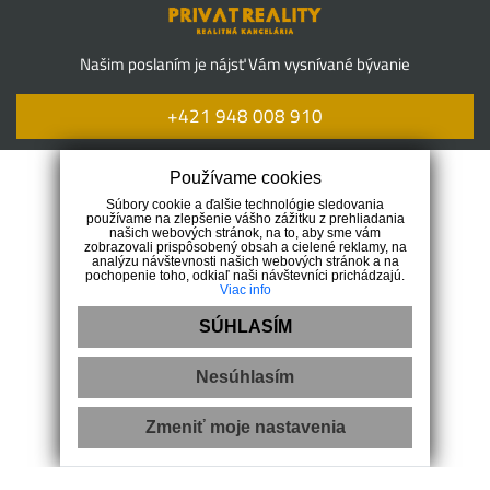
Našim poslaním je nájsť Vám vysnívané bývanie
+421 948 008 910
Navigácia
Používame cookies
Súbory cookie a ďalšie technológie sledovania
používame na zlepšenie vášho zážitku z prehliadania
O nás
našich webových stránok, na to, aby sme vám
zobrazovali prispôsobený obsah a cielené reklamy, na
Ponuka bývania
analýzu návštevnosti našich webových stránok a na
pochopenie toho, odkiaľ naši návštevníci prichádzajú.
Naše služby
Viac info
Financovanie
Kontakt
SÚHLASÍM
Kontakt
Nesúhlasím
Zmeniť moje nastavenia
Polus Tower II, Vajnorská 100/B, 831 04 Bratislava
+421 948 008 910
+421 903 461 817