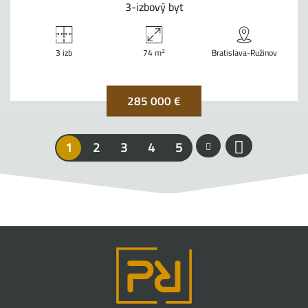
3-izbový byt
2
3 izb
74 m
Bratislava-Ružinov
285 000 €
1
2
3
4
5