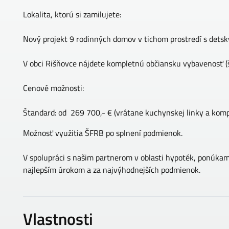
Lokalita, ktorú si zamilujete:
Nový projekt 9 rodinných domov v tichom prostredí s detsk
V obci Rišňovce nájdete kompletnú občiansku vybavenosť (ško
Cenové možnosti:
Štandard: od 269 700,- € (vrátane kuchynskej linky a komp
Možnosť využitia ŠFRB po splnení podmienok.
V spolupráci s našim partnerom v oblasti hypoték, ponúka
najlepším úrokom a za najvýhodnejších podmienok.
Vlastnosti