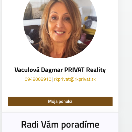
Vaculová Dagmar PRIVAT Reality
0948008910
rkprivat@rkprivat.sk
Moja ponuka
Radi Vám poradíme