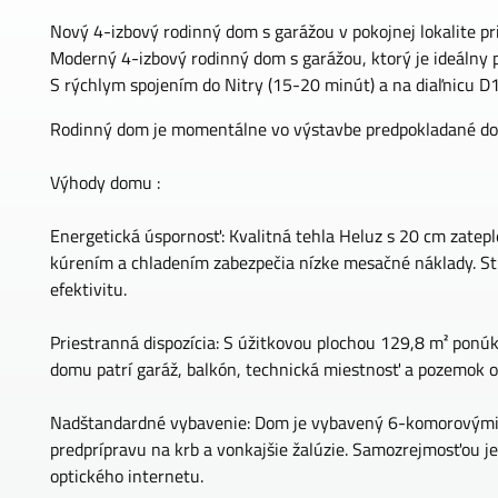
Nový 4-izbový rodinný dom s garážou v pokojnej lokalite pri 
Moderný 4-izbový rodinný dom s garážou, ktorý je ideálny p
S rýchlym spojením do Nitry (15-20 minút) a na diaľnicu D1,
Rodinný dom je momentálne vo výstavbe predpokladané d
Výhody domu :
Energetická úspornosť: Kvalitná tehla Heluz s 20 cm zate
kúrením a chladením zabezpečia nízke mesačné náklady. S
efektivitu.
Priestranná dispozícia: S úžitkovou plochou 129,8 m² ponú
domu patrí garáž, balkón, technická miestnosť a pozemok 
Nadštandardné vybavenie: Dom je vybavený 6-komorovými
predprípravu na krb a vonkajšie žalúzie. Samozrejmosťou je
optického internetu.