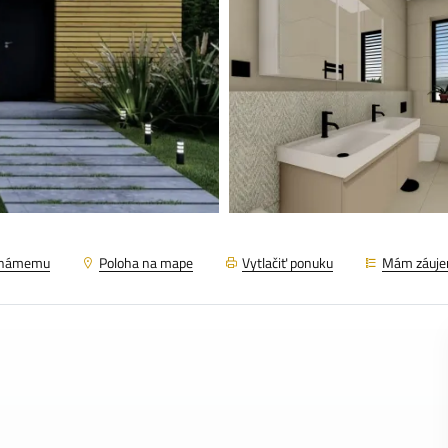
známemu
Poloha na mape
Vytlačiť ponuku
Mám záuj