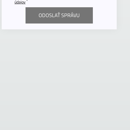
*
údajov