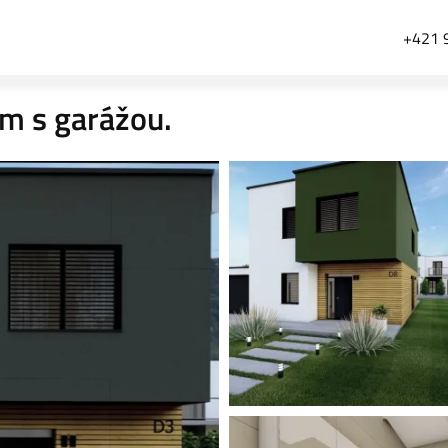
+421 
m s garážou.