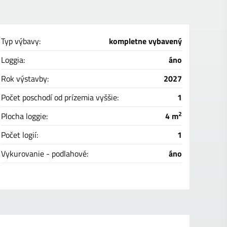
Typ výbavy:
kompletne vybavený
Loggia:
áno
Rok výstavby:
2027
Počet poschodí od prízemia vyššie:
1
2
Plocha loggie:
4 m
Počet logií:
1
Vykurovanie - podlahové:
áno