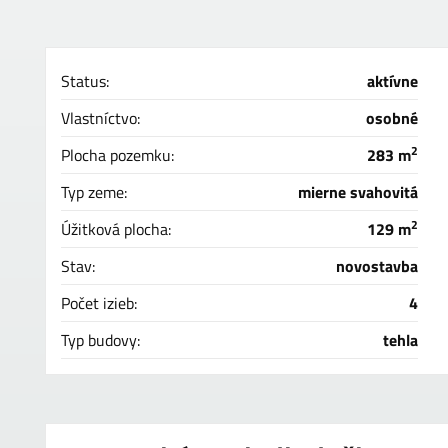
Status:
aktívne
Vlastníctvo:
osobné
2
Plocha pozemku:
283 m
Typ zeme:
mierne svahovitá
2
Úžitková plocha:
129 m
Stav:
novostavba
Počet izieb:
4
Typ budovy:
tehla