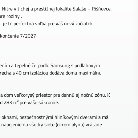
Nitre v tichej a prestížnej lokalite Salaše – Rišňovce.
re rodiny .
 je to perfektná voľba pre váš nový začiatok.
okončenie 7/2027
plením a tepelné čerpadlo Samsung s podlahovým
trecha s 40 cm izoláciou dodáva domu maximálnu
ka dom veľkorysý priestor pre dennú aj nočnú zónu. K
od 283 m² pre vaše súkromie.
 oknami, bezpečnostnými hliníkovými dverami a má
 napojenie na všetky siete (okrem plynu) vrátane