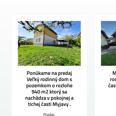
Ponúkame na predaj
M
Veľký rodinný dom s
ro
pozemkom o rozlohe
čas
940 m2 ktorý sa
nachádza v pokojnej a
tichej časti Myjavy .
Predaj