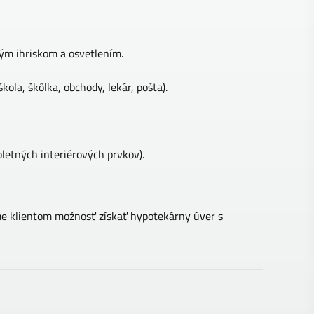
ým ihriskom a osvetlením.
la, škôlka, obchody, lekár, pošta).
letných interiérových prvkov).
me klientom možnosť získať hypotekárny úver s