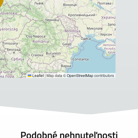
Leaflet
|
Map data ©
OpenStreetMap
contributors
Podobné nehnuteľnosti