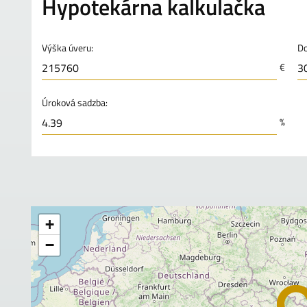
Hypotekárna kalkulačka
Výška úveru:
Do
€
Úroková sadzba:
%
+
−