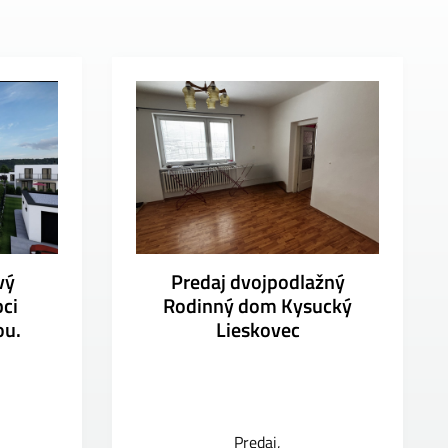
vý
Predaj dvojpodlažný
ci
Rodinný dom Kysucký
ou.
Lieskovec
Predaj