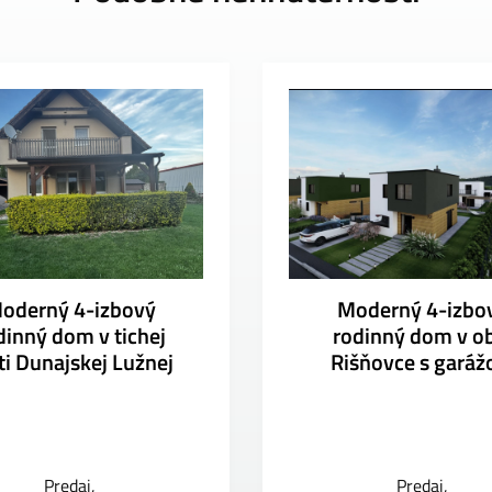
oderný 4-izbový
Moderný 4-izbo
dinný dom v tichej
rodinný dom v ob
ti Dunajskej Lužnej
Rišňovce s garáž
Predaj
Predaj