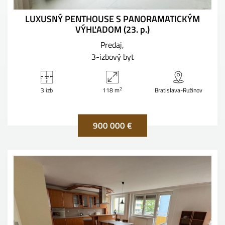
LUXUSNÝ PENTHOUSE S PANORAMATICKÝM
VÝHĽADOM (23. p.)
Predaj
3-izbový byt
2
3 izb
118 m
Bratislava-Ružinov
900 000 €