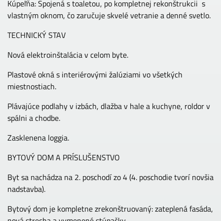
Kúpeľňa: Spojená s toaletou, po kompletnej rekonštrukcii s
vlastným oknom, čo zaručuje skvelé vetranie a denné svetlo.
TECHNICKÝ STAV
Nová elektroinštalácia v celom byte.
Plastové okná s interiérovými žalúziami vo všetkých
miestnostiach.
Plávajúce podlahy v izbách, dlažba v hale a kuchyne, roldor v
spálni a chodbe.
Zasklenena loggia.
BYTOVÝ DOM A PRÍSLUŠENSTVO
Byt sa nachádza na 2. poschodí zo 4 (4. poschodie tvorí novšia
nadstavba).
Bytový dom je kompletne zrekonštruovaný: zateplená fasáda,
nová strecha a vymenené stúpačky.