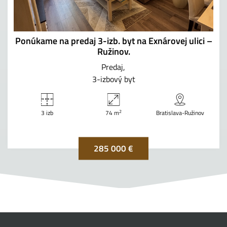
Ponúkame na predaj 3-izb. byt na Exnárovej ulici –
Ružinov.
Predaj
3-izbový byt
2
3 izb
74 m
Bratislava-Ružinov
285 000 €