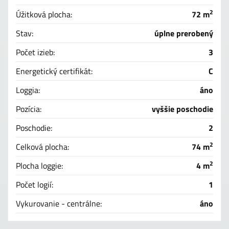
2
Úžitková plocha:
72 m
Stav:
úplne prerobený
Počet izieb:
3
Energetický certifikát:
C
Loggia:
áno
Pozícia:
vyššie poschodie
Poschodie:
2
2
Celková plocha:
74 m
2
Plocha loggie:
4 m
Počet logií:
1
Vykurovanie - centrálne:
áno