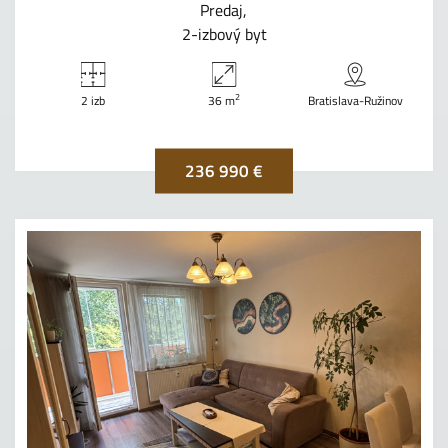
Predaj
2-izbový byt
2
2 izb
36 m
Bratislava-Ružinov
236 990 €