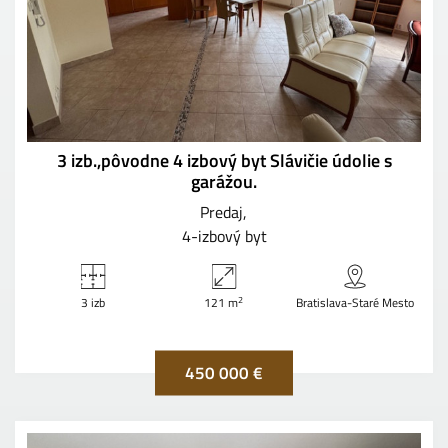
3 izb.,pôvodne 4 izbový byt Slávičie údolie s
garážou.
Predaj
4-izbový byt
2
3 izb
121 m
Bratislava-Staré Mesto
450 000 €