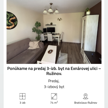
Ponúkame na predaj 3-izb. byt na Exnárovej ulici –
Ružinov.
Predaj
3-izbový byt
2
3 izb
74 m
Bratislava-Ružinov