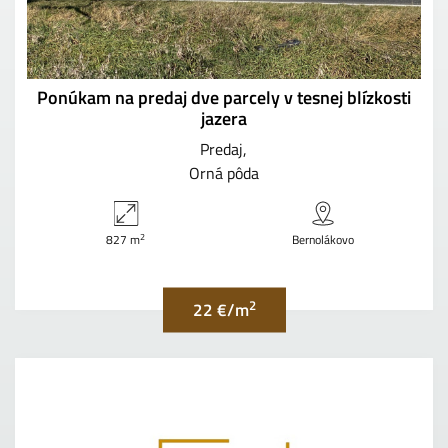
Ponúkam na predaj dve parcely v tesnej blízkosti
jazera
Predaj
Orná pôda
2
827 m
Bernolákovo
2
22 €/m