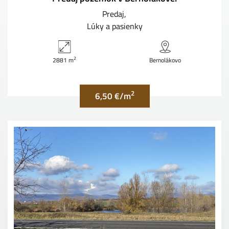
Predaj
Lúky a pasienky
2
2881 m
Bernolákovo
2
6,50 €/m